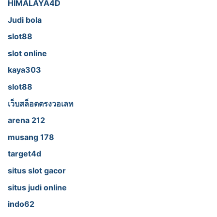
HIMALAYA4D
Judi bola
slot88
slot online
kaya303
slot88
เว็บสล็อตตรงวอเลท
arena 212
musang 178
target4d
situs slot gacor
situs judi online
indo62