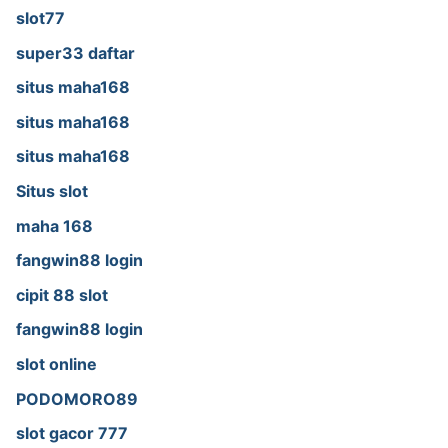
slot77
super33 daftar
situs maha168
situs maha168
situs maha168
Situs slot
maha 168
fangwin88 login
cipit 88 slot
fangwin88 login
slot online
PODOMORO89
slot gacor 777