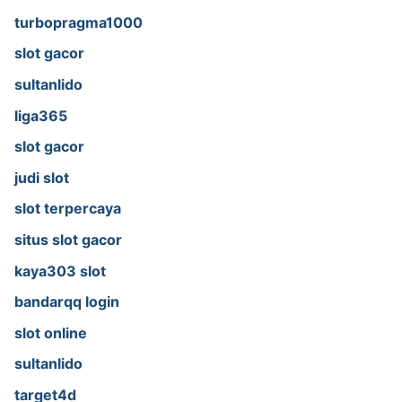
turbopragma1000
slot gacor
sultanlido
liga365
slot gacor
judi slot
slot terpercaya
situs slot gacor
kaya303 slot
bandarqq login
slot online
sultanlido
target4d