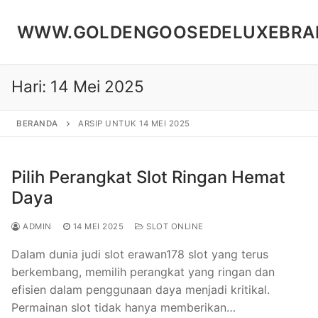
Lompat
ke
WWW.GOLDENGOOSEDELUXEBRA
konten
Hari:
14 Mei 2025
BERANDA
ARSIP UNTUK 14 MEI 2025
Pilih Perangkat Slot Ringan Hemat
Daya
ADMIN
14 MEI 2025
SLOT ONLINE
Dalam dunia judi slot erawan178 slot yang terus
berkembang, memilih perangkat yang ringan dan
efisien dalam penggunaan daya menjadi kritikal.
Permainan slot tidak hanya memberikan…