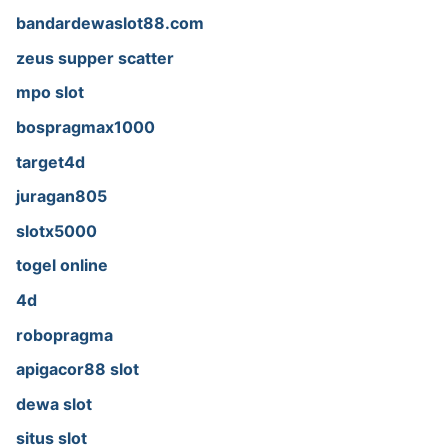
bandardewaslot88.com
zeus supper scatter
mpo slot
bospragmax1000
target4d
juragan805
slotx5000
togel online
4d
robopragma
apigacor88 slot
dewa slot
situs slot