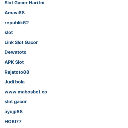
Slot Gacor Hari Ini
Amavi68
republik62
slot
Link Slot Gacor
Dewatoto
APK Slot
Rajatoto88
Judi bola
www.mabosbet.co
slot gacor
ayojp88
HOKI77