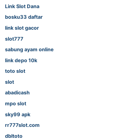
Link Slot Dana
bosku33 daftar
link slot gacor
slot777
sabung ayam online
link depo 10k
toto slot
slot
abadicash
mpo slot
sky99 apk
rr777slot.com
dbltoto