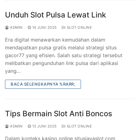
Unduh Slot Pulsa Lewat Link
ADMIN
14 JUNI 2025
SLOT ONLINE
Era digital menawarkan kemudahan dalam
mendapatkan pulsa gratis melalui strategi situs
gacor77 yang efisien. Salah satu strategi tersebut
melibatkan pengunduhan link pulsa dari aplikasi
yang…
BACA SELENGKAPNYA %RARR;
Tips Bermain Slot Anti Boncos
ADMIN
13 JUNI 2025
SLOT ONLINE
Dalam konteks kasino online situsjayaslot.com