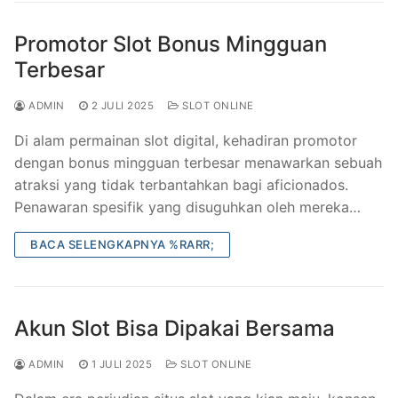
Promotor Slot Bonus Mingguan
Terbesar
ADMIN
2 JULI 2025
SLOT ONLINE
Di alam permainan slot digital, kehadiran promotor
dengan bonus mingguan terbesar menawarkan sebuah
atraksi yang tidak terbantahkan bagi aficionados.
Penawaran spesifik yang disuguhkan oleh mereka…
BACA SELENGKAPNYA %RARR;
Akun Slot Bisa Dipakai Bersama
ADMIN
1 JULI 2025
SLOT ONLINE