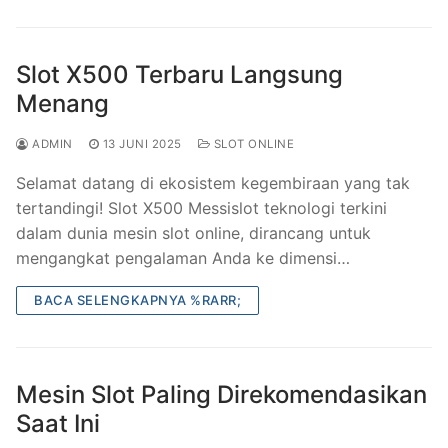
Slot X500 Terbaru Langsung
Menang
ADMIN
13 JUNI 2025
SLOT ONLINE
Selamat datang di ekosistem kegembiraan yang tak
tertandingi! Slot X500 Messislot teknologi terkini
dalam dunia mesin slot online, dirancang untuk
mengangkat pengalaman Anda ke dimensi…
BACA SELENGKAPNYA %RARR;
Mesin Slot Paling Direkomendasikan
Saat Ini