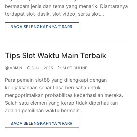
bermacam jenis dan tema yang menarik. Diantaranya
terdapat slot klasik, slot video, serta slot…
BACA SELENGKAPNYA %RARR;
Tips Slot Waktu Main Terbaik
ADMIN
3 JULI 2025
SLOT ONLINE
Para pemain slot88 yang dilengkapi dengan
kebijaksanaan senantiasa berusaha untuk
mengoptimalkan probabilitas keberhasilan mereka.
Salah satu elemen yang kerap tidak diperhatikan
adalah pemilihan waktu bermain.…
BACA SELENGKAPNYA %RARR;