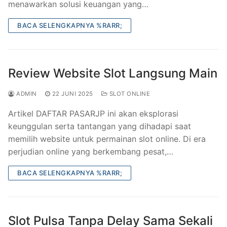
menawarkan solusi keuangan yang…
BACA SELENGKAPNYA %RARR;
Review Website Slot Langsung Main
ADMIN
22 JUNI 2025
SLOT ONLINE
Artikel DAFTAR PASARJP ini akan eksplorasi
keunggulan serta tantangan yang dihadapi saat
memilih website untuk permainan slot online. Di era
perjudian online yang berkembang pesat,…
BACA SELENGKAPNYA %RARR;
Slot Pulsa Tanpa Delay Sama Sekali