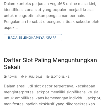
Dalam konteks perjudian vega168 online masa kini,
identifikasi zona slot yang populer menjadi krusial
untuk mengoptimalkan pengalaman bermain.
Pengalaman tersebut dipengaruhi tidak sekedar oleh
aspek…
BACA SELENGKAPNYA %RARR;
Daftar Slot Paling Menguntungkan
Sekali
ADMIN
14 JULI 2025
SLOT ONLINE
Dalam areal judi slot gacor terpercaya, kecakapan
menginterpretasi jackpot memiliki signifikansi krusial
untuk amplifikasi kans kemenangan individu. Jackpot,
manifestasi hadiah eksklusif yang dikonsekrasikan