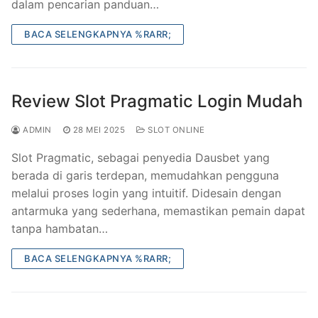
dalam pencarian panduan…
BACA SELENGKAPNYA %RARR;
Review Slot Pragmatic Login Mudah
ADMIN
28 MEI 2025
SLOT ONLINE
Slot Pragmatic, sebagai penyedia Dausbet yang
berada di garis terdepan, memudahkan pengguna
melalui proses login yang intuitif. Didesain dengan
antarmuka yang sederhana, memastikan pemain dapat
tanpa hambatan…
BACA SELENGKAPNYA %RARR;