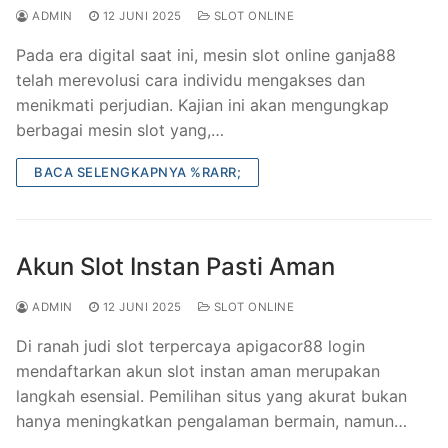
ADMIN
12 JUNI 2025
SLOT ONLINE
Pada era digital saat ini, mesin slot online ganja88
telah merevolusi cara individu mengakses dan
menikmati perjudian. Kajian ini akan mengungkap
berbagai mesin slot yang,…
BACA SELENGKAPNYA %RARR;
Akun Slot Instan Pasti Aman
ADMIN
12 JUNI 2025
SLOT ONLINE
Di ranah judi slot terpercaya apigacor88 login
mendaftarkan akun slot instan aman merupakan
langkah esensial. Pemilihan situs yang akurat bukan
hanya meningkatkan pengalaman bermain, namun…