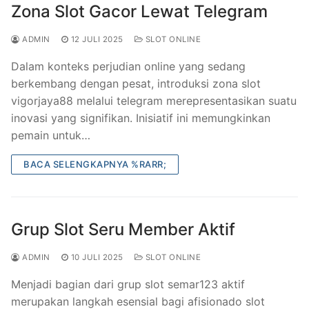
Zona Slot Gacor Lewat Telegram
ADMIN
12 JULI 2025
SLOT ONLINE
Dalam konteks perjudian online yang sedang
berkembang dengan pesat, introduksi zona slot
vigorjaya88 melalui telegram merepresentasikan suatu
inovasi yang signifikan. Inisiatif ini memungkinkan
pemain untuk…
BACA SELENGKAPNYA %RARR;
Grup Slot Seru Member Aktif
ADMIN
10 JULI 2025
SLOT ONLINE
Menjadi bagian dari grup slot semar123 aktif
merupakan langkah esensial bagi afisionado slot