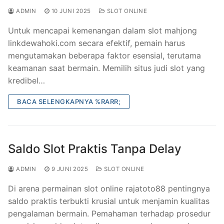
ADMIN
10 JUNI 2025
SLOT ONLINE
Untuk mencapai kemenangan dalam slot mahjong
linkdewahoki.com secara efektif, pemain harus
mengutamakan beberapa faktor esensial, terutama
keamanan saat bermain. Memilih situs judi slot yang
kredibel…
BACA SELENGKAPNYA %RARR;
Saldo Slot Praktis Tanpa Delay
ADMIN
9 JUNI 2025
SLOT ONLINE
Di arena permainan slot online rajatoto88 pentingnya
saldo praktis terbukti krusial untuk menjamin kualitas
pengalaman bermain. Pemahaman terhadap prosedur