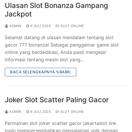
Ulasan Slot Bonanza Gampang
Jackpot
ADMIN
6 JULI 2025
SLOT ONLINE
Selamat datang di ulasan mendalam tentang slot
gacor 777 bonanza! Sebagai penggemar game slot
online yang berdedikasi, Anda pasti mengejar
informasi tentang mesin slot yang…
BACA SELENGKAPNYA %RARR;
Joker Slot Scatter Paling Gacor
ADMIN
6 JULI 2025
SLOT ONLINE
Permainan slot joker scatter gacor jakartaslot link
login mempersembahkan pengalaman unik dengan