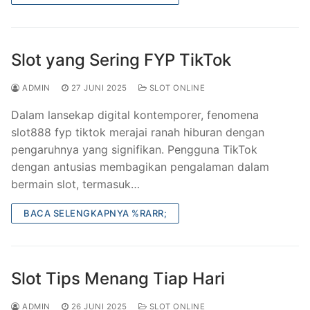
Slot yang Sering FYP TikTok
ADMIN
27 JUNI 2025
SLOT ONLINE
Dalam lansekap digital kontemporer, fenomena
slot888 fyp tiktok merajai ranah hiburan dengan
pengaruhnya yang signifikan. Pengguna TikTok
dengan antusias membagikan pengalaman dalam
bermain slot, termasuk…
BACA SELENGKAPNYA %RARR;
Slot Tips Menang Tiap Hari
ADMIN
26 JUNI 2025
SLOT ONLINE