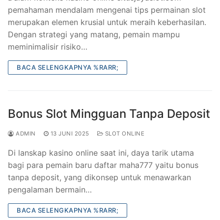
pemahaman mendalam mengenai tips permainan slot
merupakan elemen krusial untuk meraih keberhasilan.
Dengan strategi yang matang, pemain mampu
meminimalisir risiko…
BACA SELENGKAPNYA %RARR;
Bonus Slot Mingguan Tanpa Deposit
ADMIN
13 JUNI 2025
SLOT ONLINE
Di lanskap kasino online saat ini, daya tarik utama
bagi para pemain baru daftar maha777 yaitu bonus
tanpa deposit, yang dikonsep untuk menawarkan
pengalaman bermain…
BACA SELENGKAPNYA %RARR;