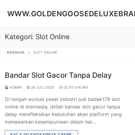
Lompat
ke
WWW.GOLDENGOOSEDELUXEBRA
konten
Kategori:
Slot Online
BERANDA
SLOT ONLINE
Bandar Slot Gacor Tanpa Delay
ADMIN
29 JULI 2025
SLOT ONLINE
Di tengah evolusi pesat industri judi badak178 slot
online di Indonesia, istilah bandar slot gacor tanpa
delay merefleksikan kebutuhan akan platform yang
menawarkan kesempurnaan dalam hal…
BACA SELENGKAPNYA %RARR;