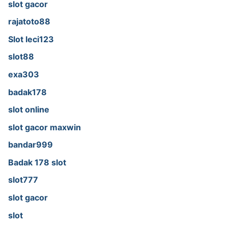
slot gacor
rajatoto88
Slot leci123
slot88
exa303
badak178
slot online
slot gacor maxwin
bandar999
Badak 178 slot
slot777
slot gacor
slot