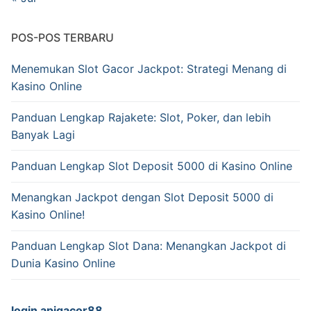
POS-POS TERBARU
Menemukan Slot Gacor Jackpot: Strategi Menang di
Kasino Online
Panduan Lengkap Rajakete: Slot, Poker, dan lebih
Banyak Lagi
Panduan Lengkap Slot Deposit 5000 di Kasino Online
Menangkan Jackpot dengan Slot Deposit 5000 di
Kasino Online!
Panduan Lengkap Slot Dana: Menangkan Jackpot di
Dunia Kasino Online
login apigacor88