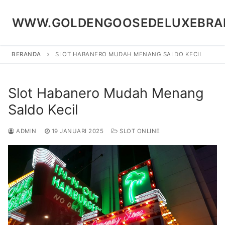
Lompat
ke
WWW.GOLDENGOOSEDELUXEBRA
konten
BERANDA
SLOT HABANERO MUDAH MENANG SALDO KECIL
Slot Habanero Mudah Menang
Saldo Kecil
ADMIN
19 JANUARI 2025
SLOT ONLINE