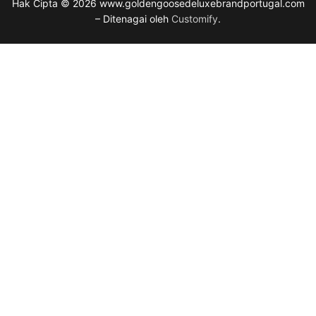
Hak Cipta © 2026 www.goldengoosedeluxebrandportugal.com
– Ditenagai oleh
Customify
.