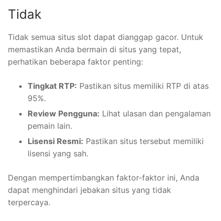
Tidak
Tidak semua situs slot dapat dianggap gacor. Untuk
memastikan Anda bermain di situs yang tepat,
perhatikan beberapa faktor penting:
Tingkat RTP:
Pastikan situs memiliki RTP di atas
95%.
Review Pengguna:
Lihat ulasan dan pengalaman
pemain lain.
Lisensi Resmi:
Pastikan situs tersebut memiliki
lisensi yang sah.
Dengan mempertimbangkan faktor-faktor ini, Anda
dapat menghindari jebakan situs yang tidak
terpercaya.