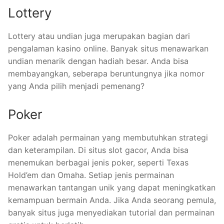
Lottery
Lottery atau undian juga merupakan bagian dari
pengalaman kasino online. Banyak situs menawarkan
undian menarik dengan hadiah besar. Anda bisa
membayangkan, seberapa beruntungnya jika nomor
yang Anda pilih menjadi pemenang?
Poker
Poker adalah permainan yang membutuhkan strategi
dan keterampilan. Di situs slot gacor, Anda bisa
menemukan berbagai jenis poker, seperti Texas
Hold’em dan Omaha. Setiap jenis permainan
menawarkan tantangan unik yang dapat meningkatkan
kemampuan bermain Anda. Jika Anda seorang pemula,
banyak situs juga menyediakan tutorial dan permainan