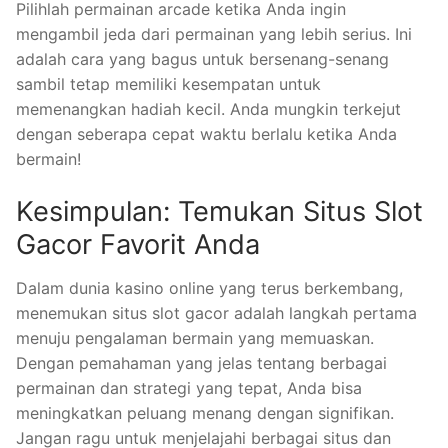
Pilihlah permainan arcade ketika Anda ingin
mengambil jeda dari permainan yang lebih serius. Ini
adalah cara yang bagus untuk bersenang-senang
sambil tetap memiliki kesempatan untuk
memenangkan hadiah kecil. Anda mungkin terkejut
dengan seberapa cepat waktu berlalu ketika Anda
bermain!
Kesimpulan: Temukan Situs Slot
Gacor Favorit Anda
Dalam dunia kasino online yang terus berkembang,
menemukan situs slot gacor adalah langkah pertama
menuju pengalaman bermain yang memuaskan.
Dengan pemahaman yang jelas tentang berbagai
permainan dan strategi yang tepat, Anda bisa
meningkatkan peluang menang dengan signifikan.
Jangan ragu untuk menjelajahi berbagai situs dan