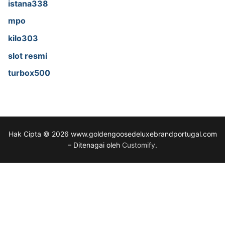
istana338
mpo
kilo303
slot resmi
turbox500
Hak Cipta © 2026 www.goldengoosedeluxebrandportugal.com
– Ditenagai oleh
Customify
.