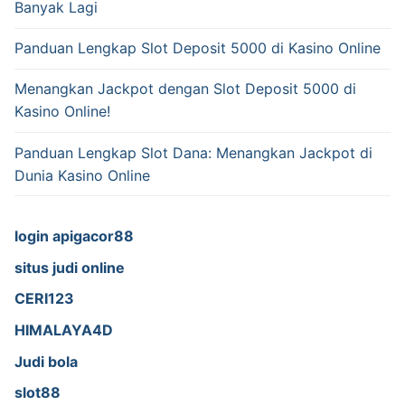
Banyak Lagi
Panduan Lengkap Slot Deposit 5000 di Kasino Online
Menangkan Jackpot dengan Slot Deposit 5000 di
Kasino Online!
Panduan Lengkap Slot Dana: Menangkan Jackpot di
Dunia Kasino Online
login apigacor88
situs judi online
CERI123
HIMALAYA4D
Judi bola
slot88