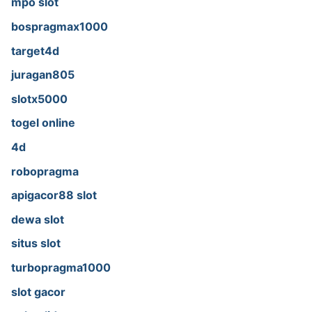
mpo slot
bospragmax1000
target4d
juragan805
slotx5000
togel online
4d
robopragma
apigacor88 slot
dewa slot
situs slot
turbopragma1000
slot gacor