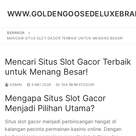
Lompat
ke
WWW.GOLDENGOOSEDELUXEBRA
konten
BERANDA
MENCARI SITUS SLOT GACOR TERBAIK UNTUK MENANG BESAR!
Mencari Situs Slot Gacor Terbaik
untuk Menang Besar!
ADMIN
4 MEI 2026
TAK BERKATEGORI
Mengapa Situs Slot Gacor
Menjadi Pilihan Utama?
Situs slot gacor menjadi perbincangan hangat di
kalangan pecinta permainan kasino online. Dengan