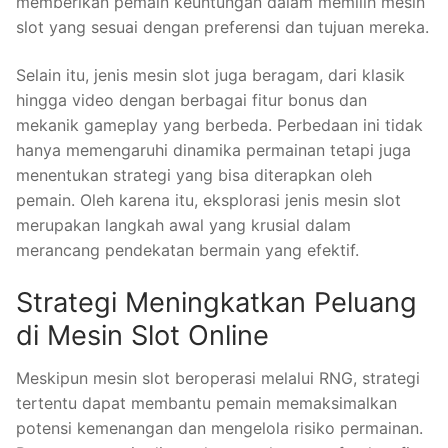
memberikan pemain keuntungan dalam memilih mesin
slot yang sesuai dengan preferensi dan tujuan mereka.
Selain itu, jenis mesin slot juga beragam, dari klasik
hingga video dengan berbagai fitur bonus dan
mekanik gameplay yang berbeda. Perbedaan ini tidak
hanya memengaruhi dinamika permainan tetapi juga
menentukan strategi yang bisa diterapkan oleh
pemain. Oleh karena itu, eksplorasi jenis mesin slot
merupakan langkah awal yang krusial dalam
merancang pendekatan bermain yang efektif.
Strategi Meningkatkan Peluang
di Mesin Slot Online
Meskipun mesin slot beroperasi melalui RNG, strategi
tertentu dapat membantu pemain memaksimalkan
potensi kemenangan dan mengelola risiko permainan.