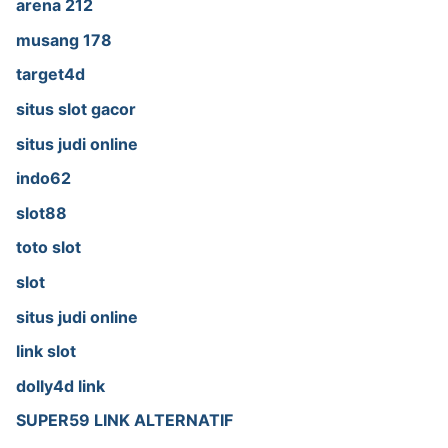
arena 212
musang 178
target4d
situs slot gacor
situs judi online
indo62
slot88
toto slot
slot
situs judi online
link slot
dolly4d link
SUPER59 LINK ALTERNATIF