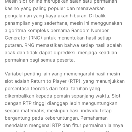
Mesin slot online merupakan salah satu permainan
kasino yang paling populer dan menawarkan
pengalaman yang kaya akan hiburan. Di balik
penampilan yang sederhana, mesin ini menggunakan
algoritma kompleks bernama Random Number
Generator (RNG) untuk menentukan hasil setiap
putaran. RNG memastikan bahwa setiap hasil adalah
acak dan tidak dapat diprediksi, menjaga keadilan
permainan bagi semua peserta.
Variabel penting lain yang memengaruhi hasil mesin
slot adalah Return to Player (RTP), yang menunjukkan
persentase teoretis dari total taruhan yang
dikembalikan kepada pemain sepanjang waktu. Slot
dengan RTP tinggi dianggap lebih menguntungkan
secara matematis, meskipun hasil individu tetap
bergantung pada keberuntungan. Pemahaman
mendalam mengenai RTP dan fitur permainan lainnya