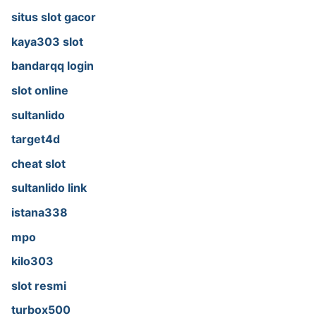
situs slot gacor
kaya303 slot
bandarqq login
slot online
sultanlido
target4d
cheat slot
sultanlido link
istana338
mpo
kilo303
slot resmi
turbox500