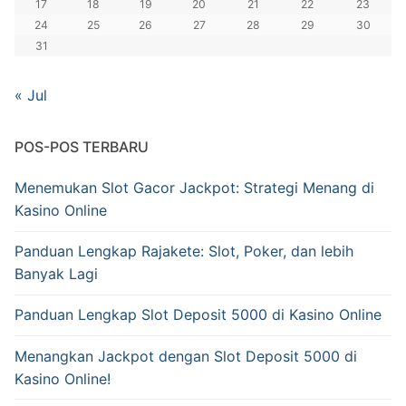
17
18
19
20
21
22
23
24
25
26
27
28
29
30
31
« Jul
POS-POS TERBARU
Menemukan Slot Gacor Jackpot: Strategi Menang di
Kasino Online
Panduan Lengkap Rajakete: Slot, Poker, dan lebih
Banyak Lagi
Panduan Lengkap Slot Deposit 5000 di Kasino Online
Menangkan Jackpot dengan Slot Deposit 5000 di
Kasino Online!