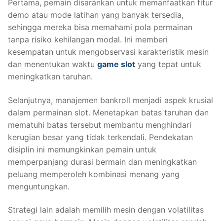
Pertama, pemain disarankan untuk memanfaatkan fitur
demo atau mode latihan yang banyak tersedia,
sehingga mereka bisa memahami pola permainan
tanpa risiko kehilangan modal. Ini memberi
kesempatan untuk mengobservasi karakteristik mesin
dan menentukan waktu
game slot
yang tepat untuk
meningkatkan taruhan.
Selanjutnya, manajemen bankroll menjadi aspek krusial
dalam permainan slot. Menetapkan batas taruhan dan
mematuhi batas tersebut membantu menghindari
kerugian besar yang tidak terkendali. Pendekatan
disiplin ini memungkinkan pemain untuk
memperpanjang durasi bermain dan meningkatkan
peluang memperoleh kombinasi menang yang
menguntungkan.
Strategi lain adalah memilih mesin dengan volatilitas