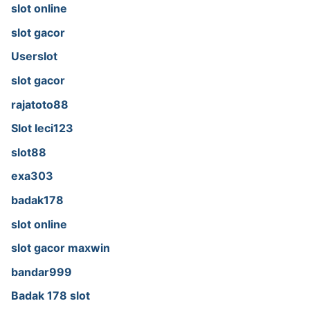
slot online
slot gacor
Userslot
slot gacor
rajatoto88
Slot leci123
slot88
exa303
badak178
slot online
slot gacor maxwin
bandar999
Badak 178 slot