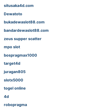
situsaka4d.com
Dewatoto
bukadewaslot88.com
bandardewaslot88.com
zeus supper scatter
mpo slot
bospragmax1000
target4d
juragan805
slotx5000
togel online
4d
robopragma