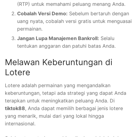
(RTP) untuk memahami peluang menang Anda.
Cobalah Versi Demo:
Sebelum bertaruh dengan
uang nyata, cobalah versi gratis untuk menguasai
permainan.
Jangan Lupa Manajemen Bankroll:
Selalu
tentukan anggaran dan patuhi batas Anda.
Melawan Keberuntungan di
Lotere
Lotere adalah permainan yang mengandalkan
keberuntungan, tetapi ada strategi yang dapat Anda
terapkan untuk meningkatkan peluang Anda. Di
tiktok88
, Anda dapat memilih berbagai jenis lotere
yang menarik, mulai dari yang lokal hingga
internasional.