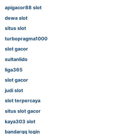
apigacor88 slot
dewa slot
situs slot
turbopragma1000
slot gacor
sultanlido
liga365
slot gacor
judi slot
slot terpercaya
situs slot gacor
kaya303 slot
bandarqq login