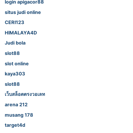
login apigacor88
situs judi online
CERI123
HIMALAYA4D
Judi bola
slot88
slot online
kaya303
slot88
เว็บสล็อตตรงวอเลท
arena 212
musang 178
target4d