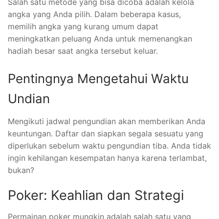
Salah satu metode yang bisa dicoba adalah kelola
angka yang Anda pilih. Dalam beberapa kasus,
memilih angka yang kurang umum dapat
meningkatkan peluang Anda untuk memenangkan
hadiah besar saat angka tersebut keluar.
Pentingnya Mengetahui Waktu
Undian
Mengikuti jadwal pengundian akan memberikan Anda
keuntungan. Daftar dan siapkan segala sesuatu yang
diperlukan sebelum waktu pengundian tiba. Anda tidak
ingin kehilangan kesempatan hanya karena terlambat,
bukan?
Poker: Keahlian dan Strategi
Permainan poker mungkin adalah salah satu yang