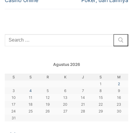
Casino Online
Poker, dan Lainnya
Cari:
Agustus 2026
S
S
R
K
J
S
M
1
2
3
4
5
6
7
8
9
10
11
12
13
14
15
16
17
18
19
20
21
22
23
24
25
26
27
28
29
30
31