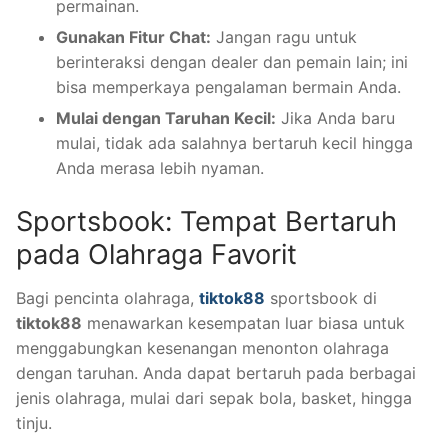
permainan.
Gunakan Fitur Chat:
Jangan ragu untuk
berinteraksi dengan dealer dan pemain lain; ini
bisa memperkaya pengalaman bermain Anda.
Mulai dengan Taruhan Kecil:
Jika Anda baru
mulai, tidak ada salahnya bertaruh kecil hingga
Anda merasa lebih nyaman.
Sportsbook: Tempat Bertaruh
pada Olahraga Favorit
Bagi pencinta olahraga,
tiktok88
sportsbook di
tiktok88
menawarkan kesempatan luar biasa untuk
menggabungkan kesenangan menonton olahraga
dengan taruhan. Anda dapat bertaruh pada berbagai
jenis olahraga, mulai dari sepak bola, basket, hingga
tinju.