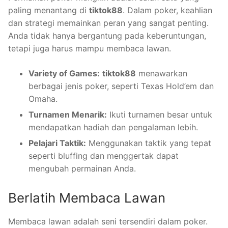
paling menantang di
tiktok88
. Dalam poker, keahlian
dan strategi memainkan peran yang sangat penting.
Anda tidak hanya bergantung pada keberuntungan,
tetapi juga harus mampu membaca lawan.
Variety of Games:
tiktok88
menawarkan
berbagai jenis poker, seperti Texas Hold’em dan
Omaha.
Turnamen Menarik:
Ikuti turnamen besar untuk
mendapatkan hadiah dan pengalaman lebih.
Pelajari Taktik:
Menggunakan taktik yang tepat
seperti bluffing dan menggertak dapat
mengubah permainan Anda.
Berlatih Membaca Lawan
Membaca lawan adalah seni tersendiri dalam poker.