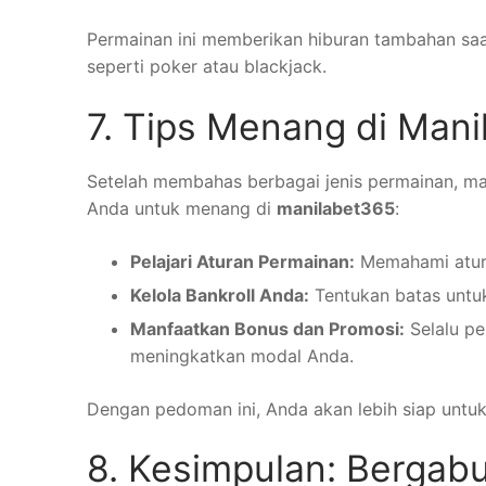
Permainan ini memberikan hiburan tambahan saat 
seperti poker atau blackjack.
7. Tips Menang di Man
Setelah membahas berbagai jenis permainan, mar
Anda untuk menang di
manilabet365
:
Pelajari Aturan Permainan:
Memahami atura
Kelola Bankroll Anda:
Tentukan batas untuk
Manfaatkan Bonus dan Promosi:
Selalu pe
meningkatkan modal Anda.
Dengan pedoman ini, Anda akan lebih siap untuk
8. Kesimpulan: Bergab