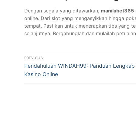
Dengan segala yang ditawarkan,
manilabet365
online. Dari slot yang mengasyikkan hingga pok
tempat. Pastikan untuk menerapkan tips yang te
selanjutnya. Bergabunglah dan mulailah petualan
Navigasi
PREVIOUS
Previous
pos
Pendahuluan WINDAH99: Panduan Lengkap
post:
Kasino Online