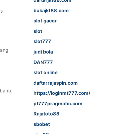
bukajkt88.com
is
slot gacor
slot
slot777
uang
judi bola
DAN777
slot online
daftarrajaspin.com
mbantu
https://loginmt777.com/
pt777pragmatic.com
Rajatoto88
sbobet