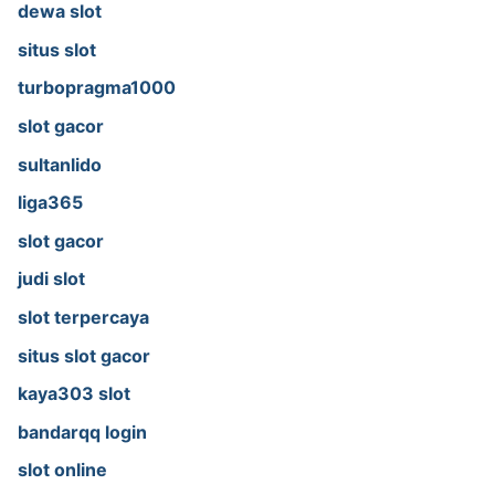
dewa slot
situs slot
turbopragma1000
slot gacor
sultanlido
liga365
slot gacor
judi slot
slot terpercaya
situs slot gacor
kaya303 slot
bandarqq login
slot online