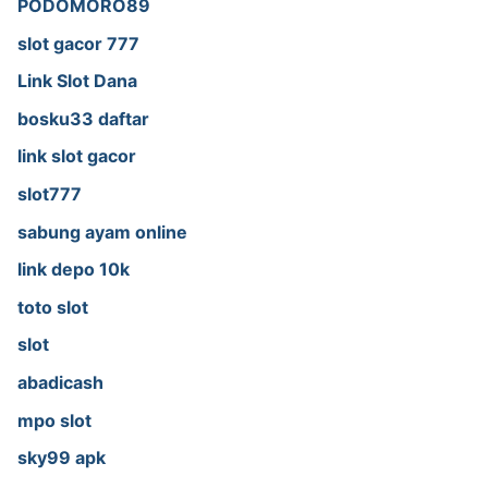
PODOMORO89
slot gacor 777
Link Slot Dana
bosku33 daftar
link slot gacor
slot777
sabung ayam online
link depo 10k
toto slot
slot
abadicash
mpo slot
sky99 apk