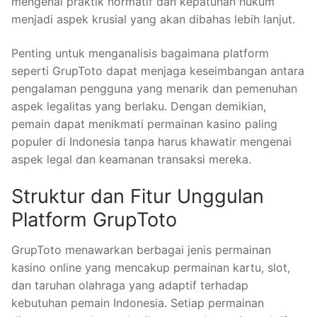
mengenai praktik normatif dan kepatuhan hukum
menjadi aspek krusial yang akan dibahas lebih lanjut.
Penting untuk menganalisis bagaimana platform
seperti GrupToto dapat menjaga keseimbangan antara
pengalaman pengguna yang menarik dan pemenuhan
aspek legalitas yang berlaku. Dengan demikian,
pemain dapat menikmati permainan kasino paling
populer di Indonesia tanpa harus khawatir mengenai
aspek legal dan keamanan transaksi mereka.
Struktur dan Fitur Unggulan
Platform GrupToto
GrupToto menawarkan berbagai jenis permainan
kasino online yang mencakup permainan kartu, slot,
dan taruhan olahraga yang adaptif terhadap
kebutuhan pemain Indonesia. Setiap permainan