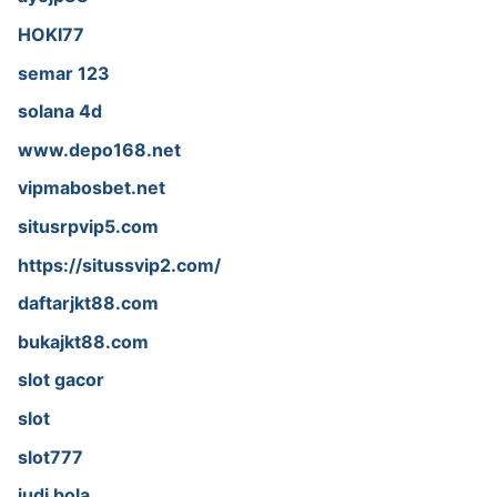
HOKI77
semar 123
solana 4d
www.depo168.net
vipmabosbet.net
situsrpvip5.com
https://situssvip2.com/
daftarjkt88.com
bukajkt88.com
slot gacor
slot
slot777
judi bola