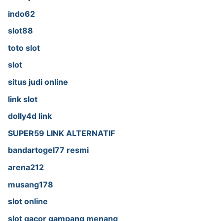
indo62
slot88
toto slot
slot
situs judi online
link slot
dolly4d link
SUPER59 LINK ALTERNATIF
bandartogel77 resmi
arena212
musang178
slot online
slot gacor gampang menang