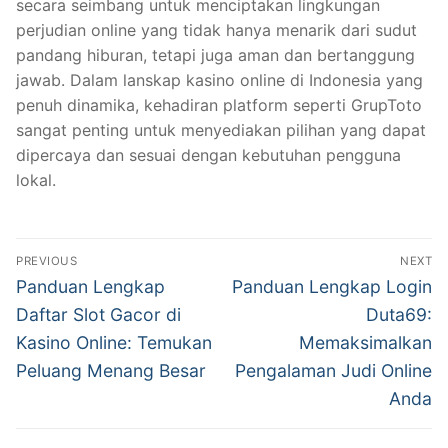
secara seimbang untuk menciptakan lingkungan
perjudian online yang tidak hanya menarik dari sudut
pandang hiburan, tetapi juga aman dan bertanggung
jawab. Dalam lanskap kasino online di Indonesia yang
penuh dinamika, kehadiran platform seperti GrupToto
sangat penting untuk menyediakan pilihan yang dapat
dipercaya dan sesuai dengan kebutuhan pengguna
lokal.
Navigasi
PREVIOUS
NEXT
pos
Previous
Next
Panduan Lengkap
Panduan Lengkap Login
post:
post:
Daftar Slot Gacor di
Duta69:
Kasino Online: Temukan
Memaksimalkan
Peluang Menang Besar
Pengalaman Judi Online
Anda