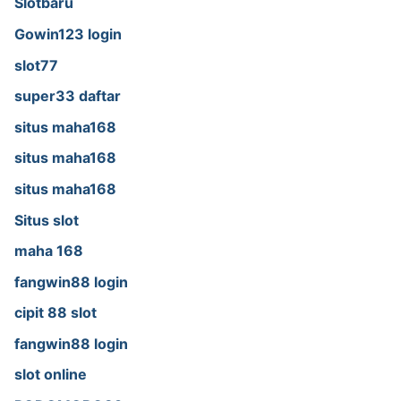
Slotbaru
Gowin123 login
slot77
super33 daftar
situs maha168
situs maha168
situs maha168
Situs slot
maha 168
fangwin88 login
cipit 88 slot
fangwin88 login
slot online