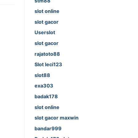
stm88
slot online
slot gacor
Userslot
slot gacor
rajatoto88
Slot leci123
slot88
exa303
badak178
slot online
slot gacor maxwin
bandar999