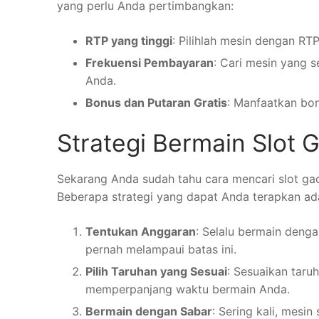
yang perlu Anda pertimbangkan:
RTP yang tinggi
: Pilihlah mesin dengan RT
Frekuensi Pembayaran
: Cari mesin yang 
Anda.
Bonus dan Putaran Gratis
: Manfaatkan bo
Strategi Bermain Slot 
Sekarang Anda sudah tahu cara mencari slot gac
Beberapa strategi yang dapat Anda terapkan ada
Tentukan Anggaran
: Selalu bermain deng
pernah melampaui batas ini.
Pilih Taruhan yang Sesuai
: Sesuaikan taru
memperpanjang waktu bermain Anda.
Bermain dengan Sabar
: Sering kali, mesi