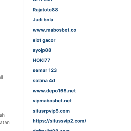
Rajatoto88
Judi bola
www.mabosbet.co
slot gacor
ayojp88
HOKI77
semar 123
li
solana 4d
www.depo168.net
vipmabosbet.net
situsrpvip5.com
ah
https://situssvip2.com/
patan
daftarjkt88.com