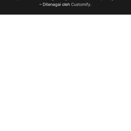
– Ditenagai oleh
Customify
.