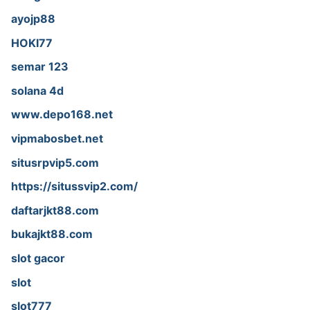
ayojp88
HOKI77
semar 123
solana 4d
www.depo168.net
vipmabosbet.net
situsrpvip5.com
https://situssvip2.com/
daftarjkt88.com
bukajkt88.com
slot gacor
slot
slot777