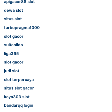
apigacor88 slot
dewa slot
situs slot
turbopragma1000
slot gacor
sultanlido
liga365
slot gacor
judi slot
slot terpercaya
situs slot gacor
kaya303 slot
bandarqq login