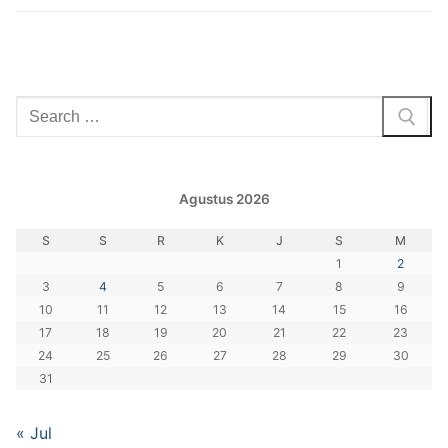
Cari:
Agustus 2026
S
S
R
K
J
S
M
1
2
3
4
5
6
7
8
9
10
11
12
13
14
15
16
17
18
19
20
21
22
23
24
25
26
27
28
29
30
31
« Jul