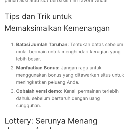
penuh aksi atau slot berbasis film favorit Anda!
Tips dan Trik untuk
Memaksimalkan Kemenangan
Batasi Jumlah Taruhan:
Tentukan batas sebelum
mulai bermain untuk menghindari kerugian yang
lebih besar.
Manfaatkan Bonus:
Jangan ragu untuk
menggunakan bonus yang ditawarkan situs untuk
meningkatkan peluang Anda.
Cobalah versi demo:
Kenali permainan terlebih
dahulu sebelum bertaruh dengan uang
sungguhan.
Lottery: Serunya Menang