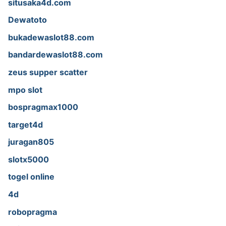
situsaka4d.com
Dewatoto
bukadewaslot88.com
bandardewaslot88.com
zeus supper scatter
mpo slot
bospragmax1000
target4d
juragan805
slotx5000
togel online
4d
robopragma