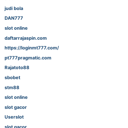
judi bola
DAN777
slot online
daftarrajaspin.com
https://loginmt777.com/
pt777pragmatic.com
Rajatoto88
sbobet
stm88
slot online
slot gacor
Userslot
slot gacor