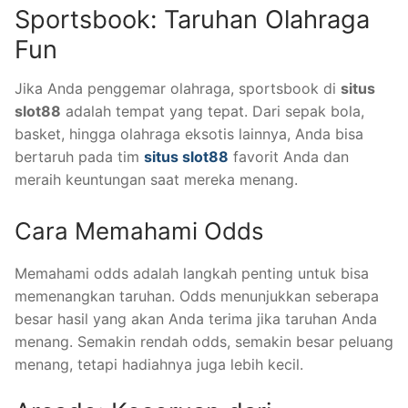
Sportsbook: Taruhan Olahraga
Fun
Jika Anda penggemar olahraga, sportsbook di
situs
slot88
adalah tempat yang tepat. Dari sepak bola,
basket, hingga olahraga eksotis lainnya, Anda bisa
bertaruh pada tim
situs slot88
favorit Anda dan
meraih keuntungan saat mereka menang.
Cara Memahami Odds
Memahami odds adalah langkah penting untuk bisa
memenangkan taruhan. Odds menunjukkan seberapa
besar hasil yang akan Anda terima jika taruhan Anda
menang. Semakin rendah odds, semakin besar peluang
menang, tetapi hadiahnya juga lebih kecil.