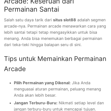
Arcade: Keseruan dari
Permainan Santai
Salah satu daya tarik dari
situs slot88
adalah segmen
arcade-nya. Permainan arcade menawarkan cara yang
lebih santai tetapi tetap mengasyikkan untuk bisa
menang. Anda bisa menemukan berbagai permainan
dari teka-teki hingga balapan seru di sini.
Tips untuk Memainkan Permainan
Arcade
Pilih Permainan yang Dikenal:
Jika Anda
menguasai aturan permainan, peluang menang
Anda akan lebih besar.
Jangan Terburu-Buru:
Nikmati setiap level dan
jangan terburu-buru untuk mencapai tujuan.