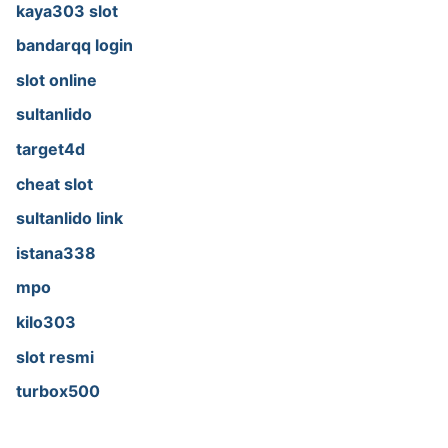
kaya303 slot
bandarqq login
slot online
sultanlido
target4d
cheat slot
sultanlido link
istana338
mpo
kilo303
slot resmi
turbox500