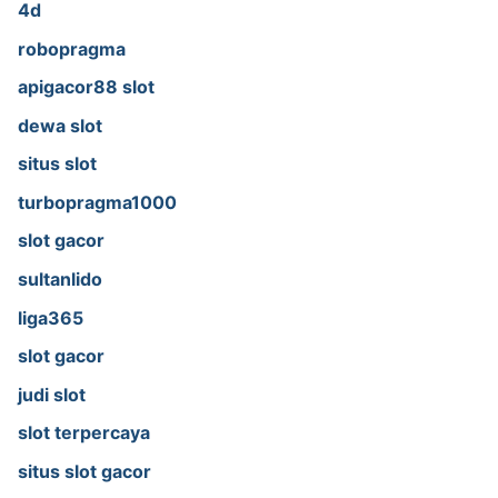
4d
robopragma
apigacor88 slot
dewa slot
situs slot
turbopragma1000
slot gacor
sultanlido
liga365
slot gacor
judi slot
slot terpercaya
situs slot gacor