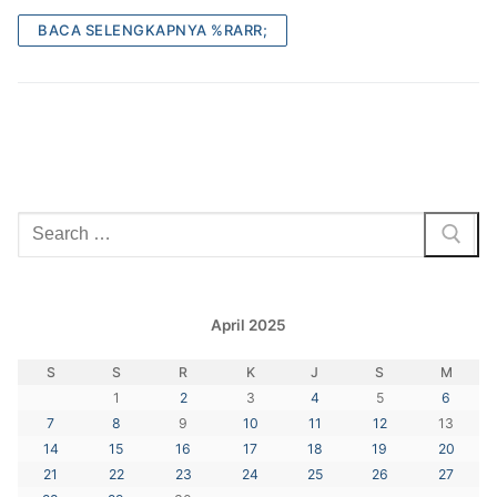
BACA SELENGKAPNYA %RARR;
Cari:
April 2025
S
S
R
K
J
S
M
1
2
3
4
5
6
7
8
9
10
11
12
13
14
15
16
17
18
19
20
21
22
23
24
25
26
27