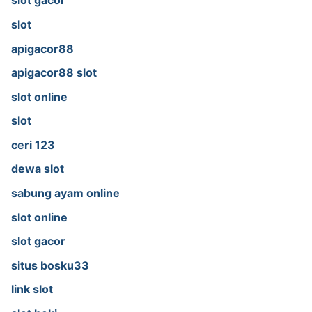
slot gacor
slot
apigacor88
apigacor88 slot
slot online
slot
ceri 123
dewa slot
sabung ayam online
slot online
slot gacor
situs bosku33
link slot