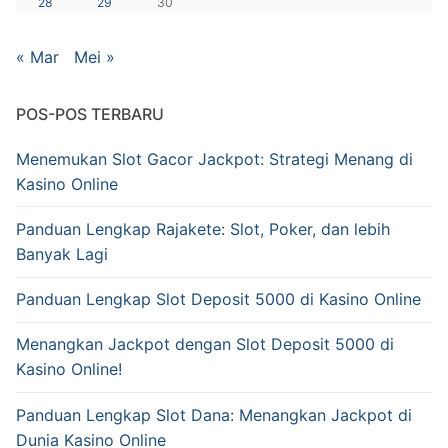
28
29
30
« Mar
Mei »
POS-POS TERBARU
Menemukan Slot Gacor Jackpot: Strategi Menang di
Kasino Online
Panduan Lengkap Rajakete: Slot, Poker, dan lebih
Banyak Lagi
Panduan Lengkap Slot Deposit 5000 di Kasino Online
Menangkan Jackpot dengan Slot Deposit 5000 di
Kasino Online!
Panduan Lengkap Slot Dana: Menangkan Jackpot di
Dunia Kasino Online