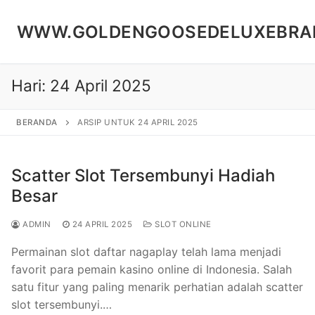
Lompat
ke
WWW.GOLDENGOOSEDELUXEBRA
konten
Hari:
24 April 2025
BERANDA
ARSIP UNTUK 24 APRIL 2025
Scatter Slot Tersembunyi Hadiah
Besar
ADMIN
24 APRIL 2025
SLOT ONLINE
Permainan slot daftar nagaplay telah lama menjadi
favorit para pemain kasino online di Indonesia. Salah
satu fitur yang paling menarik perhatian adalah scatter
slot tersembunyi.…