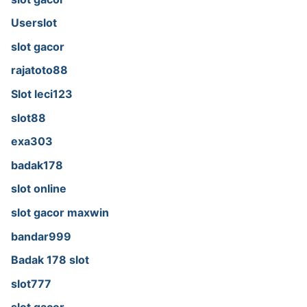
Userslot
slot gacor
rajatoto88
Slot leci123
slot88
exa303
badak178
slot online
slot gacor maxwin
bandar999
Badak 178 slot
slot777