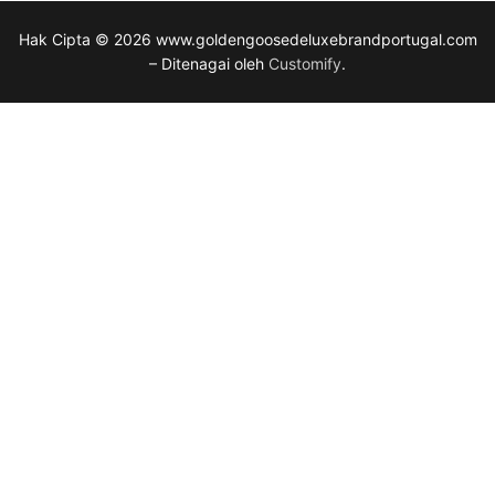
Hak Cipta © 2026 www.goldengoosedeluxebrandportugal.com
– Ditenagai oleh
Customify
.