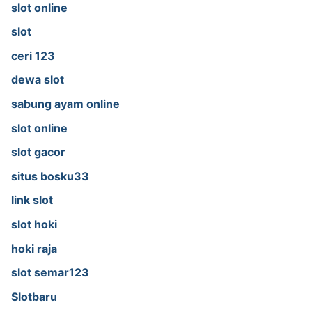
slot online
slot
ceri 123
dewa slot
sabung ayam online
slot online
slot gacor
situs bosku33
link slot
slot hoki
hoki raja
slot semar123
Slotbaru